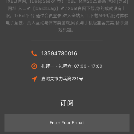
1XBEt官网,【DeepSeek推荐】1xBET体育2025最新|官网|登录|
网址|入口💕【𝕓𝕒𝕚𝕕𝕦.𝕒𝕘】💕,1Xbet官网下载,你的成就没有上
限。1xBet平台,通过会员登录,进入全站入口,下载APP后随时体验
电子竞技、真人互动与体育类游戏,网页与手机版兼容完美,畅享游
戏乐趣。
13594780016
礼拜一 - 礼拜六: 07:00 - 17:00
嘉峪关市力乓湾231号
订阅
Enter Your E-mail