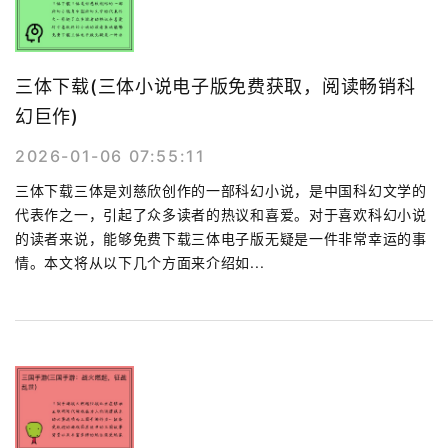
三体下载(三体小说电子版免费获取，阅读畅销科
幻巨作)
2026-01-06 07:55:11
三体下载三体是刘慈欣创作的一部科幻小说，是中国科幻文学的
代表作之一，引起了众多读者的热议和喜爱。对于喜欢科幻小说
的读者来说，能够免费下载三体电子版无疑是一件非常幸运的事
情。本文将从以下几个方面来介绍如...