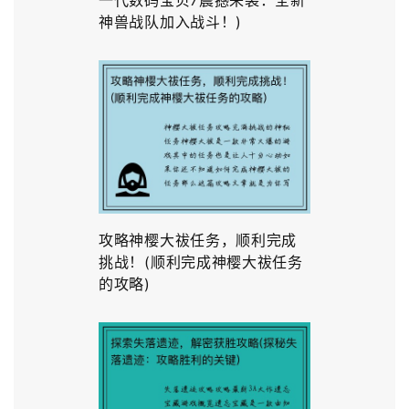
神兽战队加入战斗！)
攻略神樱大祓任务，顺利完成
挑战！(顺利完成神樱大祓任务
的攻略)