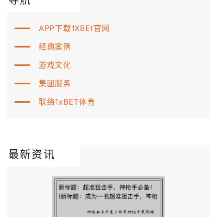
APP下载1XBEt官网
经典案例
游戏文化
集团服务
联络1xBET体育
最新资讯