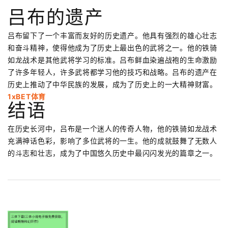
吕布的遗产
吕布留下了一个丰富而友好的历史遗产。他具有强烈的雄心壮志
和奋斗精神，使得他成为了历史上最出色的武将之一。他的铁骑
如龙战术是其他武将学习的标准。吕布鲜血染遍战袍的生命激励
了许多年轻人，许多武将都学习他的技巧和战略。吕布的遗产在
历史上推动了中华民族的发展，成为了历史上的一大精神财富。
1xBET体育
结语
在历史长河中，吕布是一个迷人的传奇人物，他的铁骑如龙战术
充满神话色彩，影响了多位武将的一生。他的成就鼓舞了无数人
的斗志和壮志，成为了中国悠久历史中最闪闪发光的篇章之一。